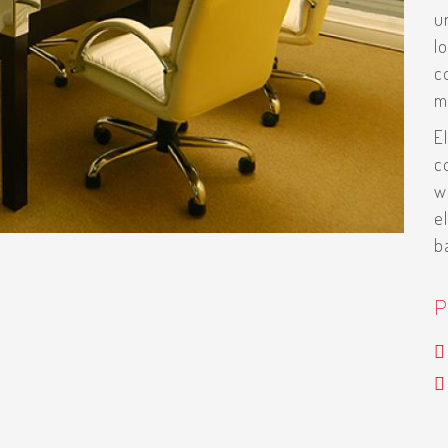
u
l
c
m
E
c
w
e
b
P