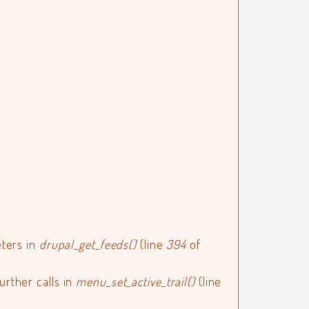
eters in
drupal_get_feeds()
(line
394
of
urther calls in
menu_set_active_trail()
(line