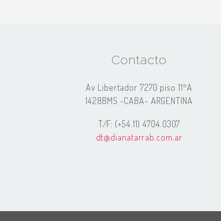
Contacto
Av Libertador 7270 piso 11ºA
1428BMS -CABA- ARGENTINA
T/F: (+54.11) 4704.0307
dt@dianatarrab.com.ar