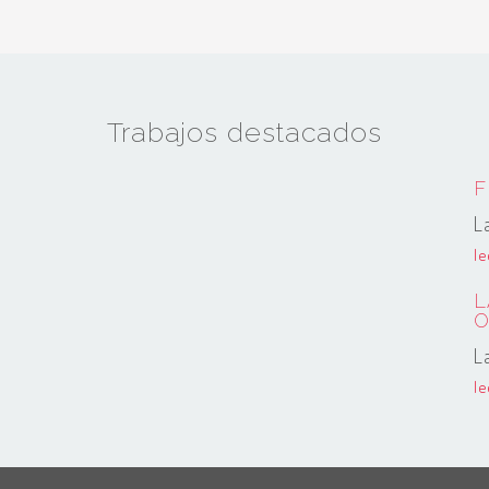
Trabajos destacados
F
L
l
L
O
L
l