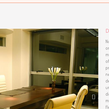
D
N
o
m
o
p
n
d
u
d
m
f